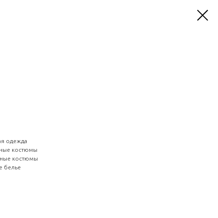
ая одежда
ьные костюмы
ьные костюмы
е белье