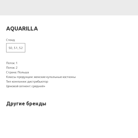
AQUARILLA
Стенд
50, 51, 52
Поток: 1
Поток: 2
Страна: Польша
Классы продукции: женские купальные костюмы
Тип компании: дистрибьютор
Ценовой сегмент: средний+
Другие бренды