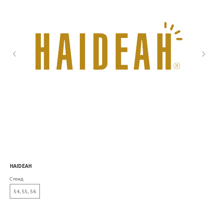
HAIDEAH
KAT
Стенд
Сте
54, 55, 56
0