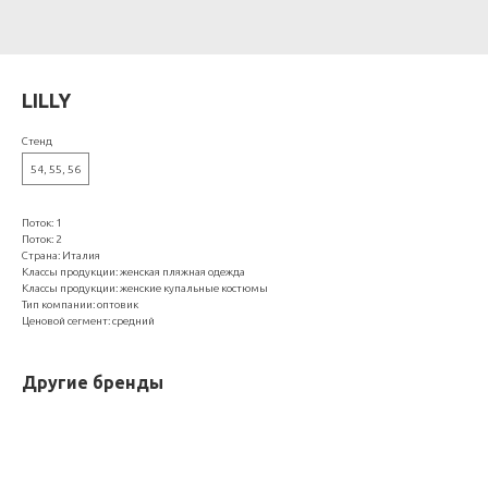
LILLY
Стенд
54, 55, 56
Поток: 1
Поток: 2
Страна: Италия
Классы продукции: женская пляжная одежда
Классы продукции: женские купальные костюмы
Тип компании: оптовик
Ценовой сегмент: средний
Другие бренды