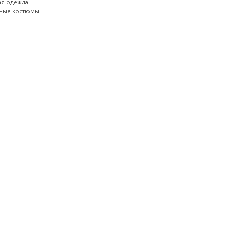
ая одежда
ьные костюмы