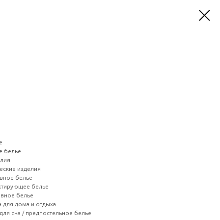
e
е белье
елия
ческие изделия
овное белье
ектирующее белье
ивное белье
 для дома и отдыха
для сна / предпостельное белье