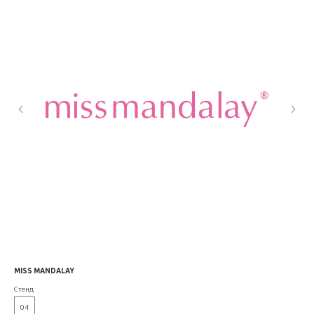
MISS MANDALAY
IL 
Стенд
Сте
04
3