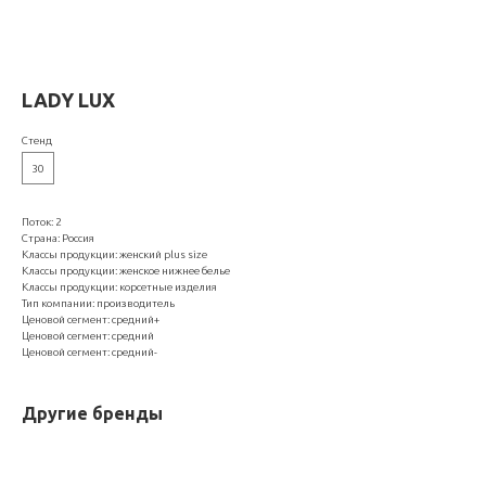
LADY LUX
Стенд
30
Поток: 2
Страна: Россия
Классы продукции: женский plus size
Классы продукции: женское нижнее белье
Классы продукции: корсетные изделия
Тип компании: производитель
Ценовой сегмент: средний+
Ценовой сегмент: средний
Ценовой сегмент: средний-
Другие бренды