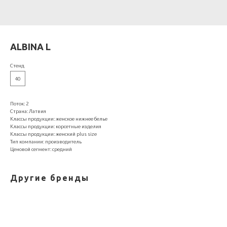
ALBINA L
Стенд
40
Поток: 2
Страна: Латвия
Классы продукции: женское нижнее белье
Классы продукции: корсетные изделия
Классы продукции: женский plus size
Тип компании: производитель
Ценовой сегмент: средний
Другие бренды