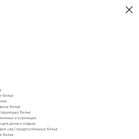
e
е белье
елия
овное белье
ектирующее белье
еменных и кормящих
 для дома и отдыха
для сна / предпостельное белье
е белье