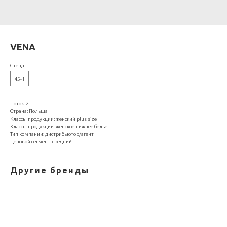
VENA
Стенд
45-1
Поток: 2
Страна: Польша
Классы продукции: женский plus size
Классы продукции: женское нижнее белье
Тип компании: дистрибьютор/агент
Ценовой сегмент: средний+
Другие бренды