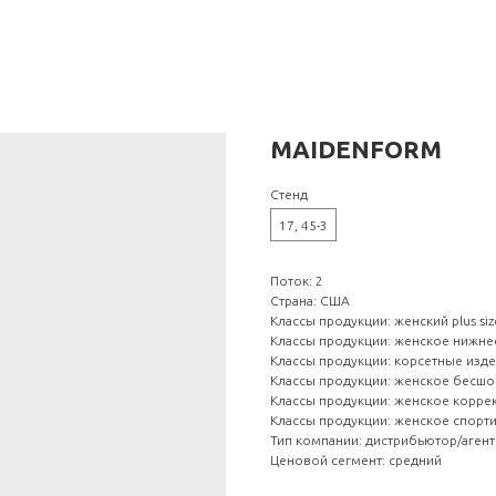
MAIDENFORM
Стенд
17, 45-3
Поток: 2
Страна: США
Классы продукции: женский plus siz
Классы продукции: женское нижне
Классы продукции: корсетные изд
Классы продукции: женское бесш
Классы продукции: женское корр
Классы продукции: женское спорт
Тип компании: дистрибьютор/агент
Ценовой сегмент: средний